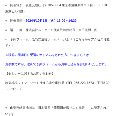
○ 開催場所：阪急交通社（〒105-0004 東京都港区新橋３丁目３−９ KHD
東京ビル 2階）
○ 開催日時：
2024年10月1日（火）13:00～14:30
○ 講 師：株式会社ルミエール代表取締役社長 木田茂樹 氏
○ 予約フォーム：阪急交通社ホームページより（
こちらからアクセス可能
です
）
※以前の開講日に受講の申し込みをされた方につきましては、
お手数ですが、改めて予約フォームからお申し込みをお願いいたします。
【セミナーに関するお問い合わせ】
峡東地域ワインリゾート推進協議会事務局（TEL:055-223-1573（平日8:30
～17:15））
○ 山梨県峡東地域は「日本遺産「葡萄畑が織りなす風景」」に認定されて
います。