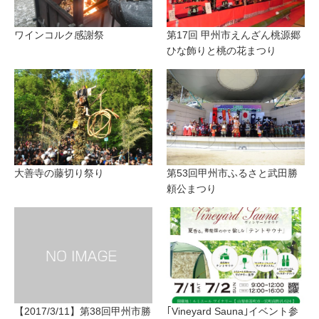
ワインコルク感謝祭
第17回 甲州市えんざん桃源郷
ひな飾りと桃の花まつり
大善寺の藤切り祭り
第53回甲州市ふるさと武田勝
頼公まつり
【2017/3/11】第38回甲州市勝
｢Vineyard Sauna｣イベント参