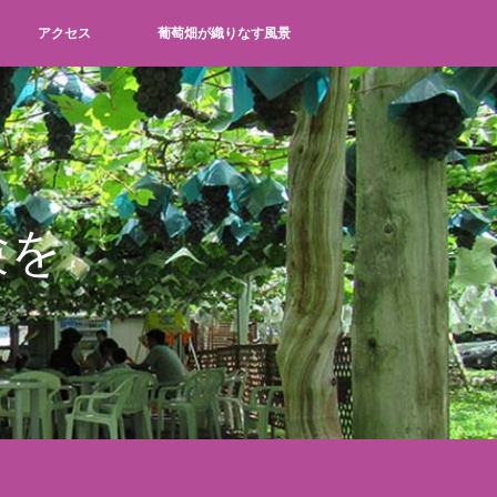
アクセス
葡萄畑が織りなす風景
大
中
小
JP
EN
験を