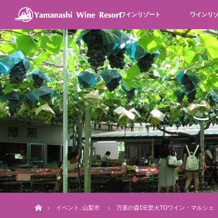
ワインリゾート
ワインリ
こ
Home
イベント
,
山梨市
万葉の森DE焚火TOワイン・マルシェ