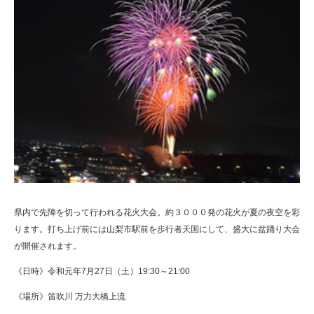
県内で先陣を切って行われる花火大会。約３０００発の花火が夏の夜空を彩
ります。打ち上げ前には山梨市駅前を歩行者天国にして、盛大に盆踊り大会
が開催されます。
《日時》令和元年7月27日（土）19:30～21:00
《場所》笛吹川 万力大橋上流