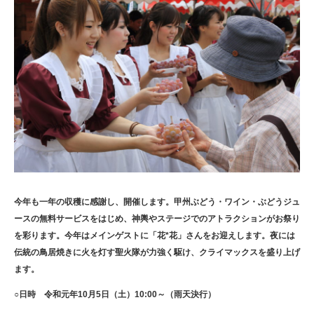
今年も一年の収穫に感謝し、開催します。甲州ぶどう・ワイン・ぶどうジュ
ースの無料サービスをはじめ、神輿やステージでのアトラクションがお祭り
を彩ります。今年はメインゲストに「花*花」
さんを
お迎えします。夜には
伝統の鳥居焼きに火を灯す聖火隊が力強く駆け、クライマックスを盛り上げ
ます。
○日時
令和元年
10
月
5
日（土）
10:00
～（雨天決行）