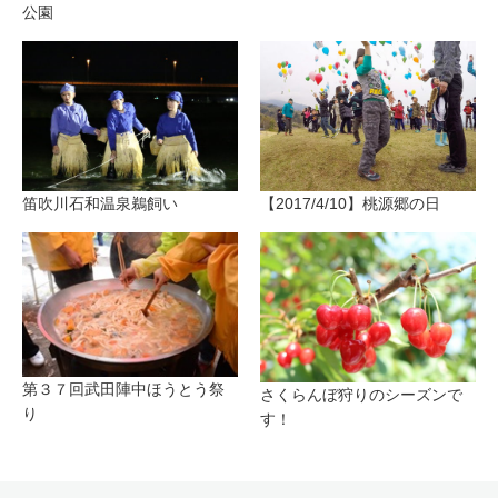
公園
笛吹川石和温泉鵜飼い
【2017/4/10】桃源郷の日
第３７回武田陣中ほうとう祭
さくらんぼ狩りのシーズンで
り
す！